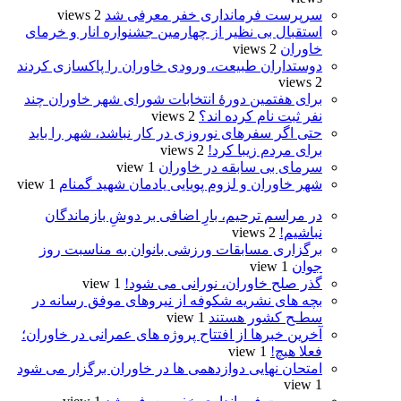
سرپرست فرمانداری خفر معرفی شد
2 views
استقبال بی نظیر از چهارمین جشنواره انار و خرمای
خاوران
2 views
دوستداران طبیعت، ورودی خاوران را پاکسازی کردند
2 views
برای هفتمین دورۀ انتخابات شورای شهر خاوران چند
نفر ثبت نام کرده اند؟
2 views
حتی اگر سفرهای نوروزی در کار نباشد، شهر را باید
برای مردم زیبا کرد!
2 views
سرمای بی سابقه در خاوران
1 view
شهر خاوران و لزوم پویایی یادمان شهید گمنام
1 view
در مراسم ترحیم، بارِ اضافی بر دوشِ بازماندگان
نباشیم!
2 views
برگزاری مسابقات ورزشی بانوان به مناسبت روز
جوان
1 view
گذر صلح خاوران، نورانی می شود!
1 view
بچه های نشریه شکوفه از نیروهای موفق رسانه در
سطـح کشور هستند
1 view
آخرین خبرها از افتتاح پروژه های عمرانی در خاوران؛
فعلا هیچ!
1 view
امتحان نهایی دوازدهمی ها در خاوران برگزار می شود
1 view