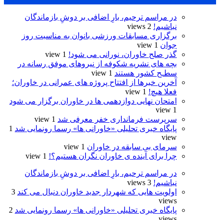
در مراسم ترحیم، بارِ اضافی بر دوشِ بازماندگان
نباشیم!
2 views
برگزاری مسابقات ورزشی بانوان به مناسبت روز
جوان
1 view
گذر صلح خاوران، نورانی می شود!
1 view
بچه های نشریه شکوفه از نیروهای موفق رسانه در
سطـح کشور هستند
1 view
آخرین خبرها از افتتاح پروژه های عمرانی در خاوران؛
فعلا هیچ!
1 view
امتحان نهایی دوازدهمی ها در خاوران برگزار می شود
1 view
سرپرست فرمانداری خفر معرفی شد
1 view
پایگاه خبری تحلیلی «خاورانی ها» رسما رونمایی شد
1
view
سرمای بی سابقه در خاوران
1 view
چرا برای آینده ی خاوران نگران هستیم؟!
1 view
در مراسم ترحیم، بارِ اضافی بر دوشِ بازماندگان
نباشیم!
3 views
اولویت هایی که شهردار جدید خاوران دنبال می ‌کند
3
views
پایگاه خبری تحلیلی «خاورانی ها» رسما رونمایی شد
2
views