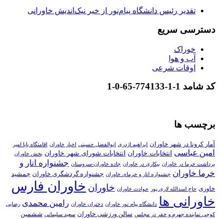
تقدیر رئیس دانشگاه پیام‌نور از خیر نیک‌اندیش خاورانی
دسترسی سریع
خوراک
آب و هوا
اوقات شرعی
کد شامد 1-1-774133-65-0-1
برچسب ها
آمار کرونا در شهر خاوران
ابراهیم اژدری
ابوالفضل حسینی
اخبار خاوران
اقامتگاه بابا امیر
امین عباسی
انتخابات خاوران
انتخابات شورای شهر خاوران
بخش خاوران
جشنواره انار و
برداشت خرما در خاوران
بیکاری در خاوران
جاده خاوران-سروستان
خرما خاوران
جشنواره گردشگری خاوران
جمشید
جشنواره انار و خرمای خاوران
خاوران فارس
خاوران
خاوری
حاج اسدالله لاری پور
حوادث خاوران
خاورانی ها
رامین محمدی
دانشگاه پیام نور خاوران
دختران خاوران
رضایی
سالن ورزشی خاوران
ششمین
کوچی نماینده جهرم و خفر در مجلس
سعید سلیمانی