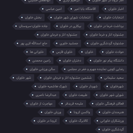
آمار کرونا در شهر خاوران
ابراهیم اژدری
ابوالفضل حسینی
اخبار خاوران
اقامتگاه بابا امیر
امین عباسی
انتخابات خاوران
انتخابات شورای شهر خاوران
بخش خاوران
برداشت خرما در خاوران
بیکاری در خاوران
جاده خاوران-سروستان
جشنواره انار و خرما خاوران
جشنواره انار و خرمای خاوران
جشنواره گردشگری خاوران
جمشید خاوری
حاج اسدالله لاری پور
حوادث خاوران
خاوران
خاوران فارس
خاورانی ها
دانشگاه پیام نور خاوران
دختران خاوران
رامین محمدی
رضایی کوچی نماینده جهرم و خفر در مجلس
سالن ورزشی خاوران
سعید سلیمانی
ششمین جشنواره انار و خرمای خاوران
شهر خاوران
شهرخاوران
شهردار خاوران
شهرک هاشمیه خاوران
شورای شهر خاوران
طبیعت خاوران
عبدالرضا ناصری
فعالان فرهنگی خاوران
ملیحه فریدفر
مهاجرت از خاوران
هنرمندان خاوران
واکسن کرونا
ورزش خاوران
ورزشکاران خاورانی
کالابرگ خاوران
کرونا در خاوران
گردشگری خاوران