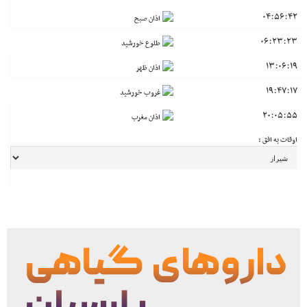
04:56:42
اذان صبح
06:23:23
طلوع خورشید
13:06:19
اذان ظهر
19:47:17
غروب خورشید
20:05:55
اذان مغرب
اوقات به افق :