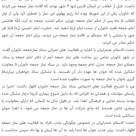
داشت: قبل از انقلاب در استان فارس تنها ۳ شهر بودند که اقامه نماز جمعه می کردند
که خاوران یکی از این شهرها بوده اما رژیم پهلوی این نماز را تعطیل کرد ولی از اول
انقلاب ۵ ماه پس از حکم امام جمعه تهران، حکم امامت جمعه به آیت الله هاشمی
امام جمعه فقید خاوران از سمت امام (ره) تنفیذ شد. حضرت امام خمینی (ره) قبلا هر
شهر یا بخشی را که مشتاق بر اقامه نماز جمعه می دیدند، برای امام جمعه آن شهر
حکم صادر می کردند.
حجت الاسلام صحراییان با اشاره بر فعالیت های عمرانی ستاد نمازجمعه خاوران گفت:
در شهر خاوران تمامی زیر ساخت های نماز جمعه اعم از دفتر امام جمعه و ستاد،
مصلای نماز جمعه، منزل امام جمعه وجود دارد. در ستاد نماز جمعه خاوران ۵ معاونت
تشکیل شده که جوان ها عهده دار آن هستند. با تشکیل ستاد خواهران نیزارتباط
گیری بانوان با نماز جمعه به صورت مطلوب شده است.
وی با تشریح فعالیت های اجتماعی ستاد نماز جمعه خاوران اظهار داشت: اخیرا در
راستای مواسات و همدلی به افرادی که به دلیل شیوع بیماری کرونا دچار مشکل شده
بودند بسته غذایی و فرهنگی اهدا شد. در طول سال به کسانی که دارای معلولیت یا
بیماری خاص هستند که مانع شرکت آن ها در نماز جمعه می شود، با اهدا جوایز
سرکشی شده است.
حجت الاسلام صحراییان در خصوص چگونگی جذب افراد به فعالیت های نماز جمعه
اظهار داشت: برای جذب جوان ها ابتدا باید به آن ها ارزش و بها داد سپس متناسب با