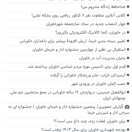
خداحافظ زادگاه محرومِ من!
کلاس آنلاین متفاوت نفر ۸ کنکور ریاضی روی بشکه نفتی!
چهار انتصاب جدید در ستاد نمازجمعه شهرخاوران
در خاوران، کجا کالابرگ الکترونیکی بگیریم؟
تغییر بسته بندی خرما، ارزش افزودۀ بیشتر برای باغداران خاورانی
استقبال بی نظیر از چهارمین جشنواره انار و خرمای خاوران
بحران مدیریت آب در خاوران
قدم اول برای تاسیس موزه مردم شناسی خاوران برداشته شد
آبسردکن خراب، جان ورزشکار خاورانی را گرفت
نصب اِلِمان خاوران در ورودی شهر
ابوالفضل حسینی، دروازه‌بان ۱۶ ساله خاورانی در جمع منتخبین تیم ملی
نوجوانان ایران
گزارش تصویری/ پنجمین جشنواره انار و خرمای خاوران / جشنواره ای به
سرخی انار و شیرینی خرما
برای خاورانِ غفلت زده، چند داغ بس است؟!
بودجه شهرداری خاوران برای سال ۱۴۰۳ چقدر است؟