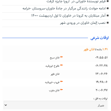
فیلم نویسندۀ خاورانی در اروپا جایزه گرفت
ادامه حوادث رانندگی مرگبار در جادۀ خاوران-سروستان -خرامه
آمار مبتلایان به کرونا در خاوران تا اول اردیبهشت ۱۴۰۰
نصب اِلِمان خاوران در ورودی شهر
اوقات شرعی
41
:
1
اذان ظهر
مانده تا
04:55:51
اذان صبح
06:22:48
طلوع خورشید
13:06:26
اذان ظهر
19:48:06
غروب خورشید
20:06:47
اذان مغرب
اوقات به افق :