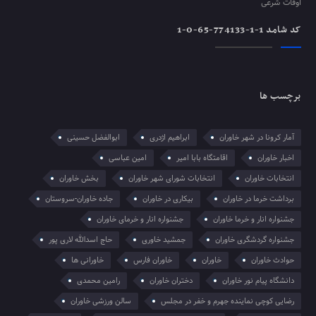
اوقات شرعی
کد شامد 1-1-774133-65-0-1
برچسب ها
آمار کرونا در شهر خاوران
ابراهیم اژدری
ابوالفضل حسینی
اخبار خاوران
اقامتگاه بابا امیر
امین عباسی
انتخابات خاوران
انتخابات شورای شهر خاوران
بخش خاوران
برداشت خرما در خاوران
بیکاری در خاوران
جاده خاوران-سروستان
جشنواره انار و خرما خاوران
جشنواره انار و خرمای خاوران
جشنواره گردشگری خاوران
جمشید خاوری
حاج اسدالله لاری پور
حوادث خاوران
خاوران
خاوران فارس
خاورانی ها
دانشگاه پیام نور خاوران
دختران خاوران
رامین محمدی
رضایی کوچی نماینده جهرم و خفر در مجلس
سالن ورزشی خاوران