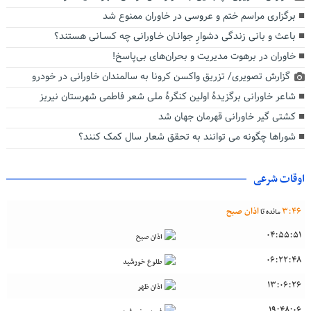
برگزاری مراسم ختم و عروسی در خاوران ممنوع شد
باعث و بانی زندگی دشوارِ جوانـان خـاورانی چه کسـانی هستند؟
خاوران در برهوت مدیریت و بحران‌های بی‌پاسخ!
گزارش تصویری/ تزریق واکسن کرونا به سالمندان خاورانی در خودرو
شاعر خاورانی برگزیدۀ اولین کنگرۀ ملی شعر فاطمی شهرستان نیریز
کشتی گیر خاورانی قهرمان جهان شد
شوراها چگونه می توانند به تحقق شعار سال کمک کنند؟
اوقات شرعی
46
:
3
اذان صبح
مانده تا
04:55:51
اذان صبح
06:22:48
طلوع خورشید
13:06:26
اذان ظهر
19:48:06