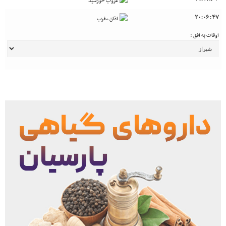
غروب خورشید
20:06:47
اذان مغرب
اوقات به افق :