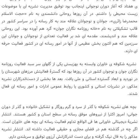
ی هفتاد که آغاز دوران نوجوانی اینجانب بود توفیق مدیریت نشریه ای با موضوعات
زیست محیطی را داشتم. در آن روزها روحانی دانشمندی به نام «حجت الاسلام
محمدرضا زائری»، جوانان و نوجوانان علاقه مند به کار رسانه را در سراسر کشور در
قالب تشکیلاتی به نام «خانه روزنامه نگاران جوان» گرد هم آورده بود. این روحانی
علاقه مند و اندیشمند، مقدمه ای شد بر فعالیت تعدادی از نوجوانان و جوانان این
سرزمین که هم اکنون بخش عظیمی از آنها در امور رسانه ای در کشور فعالیت حرفه
ای دارند.
نشریه شکوفه ی خاوران وابسته به بهزیستی یکی از گلهای سر سبد فعالیت روزنامه
نگاران جوان و نوجوان کشور در آن روزها بود که گسترۀ فعالیتش مرزهای شهرستان را
در نوردید و ابعاد گسترده استانی و ملی یافت. بعد ها بخشی از دست‌اندرکاران نشریه
مذکور، در نشریات استانی و کشوری یا روابط عمومی ادارات و امور رسانه ای فعال
شدند.
بچه های نشریه شکوفه با گذر از سرد و گرم روزگار و تشکیل خانواده و گذر از دوران
جوانی؛ امروز اکثرا از نیروهای موفق رسانه در سطح استان و کشور هستند. انتشار
نشریۀ دیجیتالی خاورانی ها فی الواقع تداوم فعالیت رسانه ای بچه های خاوران است.
اگر چه در گذشته هم در فضای مجازی و حقیقی فعالیت داشته‌ اند. انتشار نشریه
مذکور را به فال نیک گرفته و برای دست اندرکارانش آرزوی توفیق و سربلندی دارم.