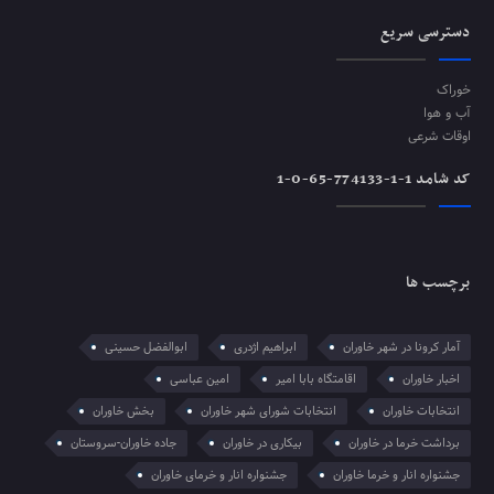
دسترسی سریع
خوراک
آب و هوا
اوقات شرعی
کد شامد 1-1-774133-65-0-1
برچسب ها
آمار کرونا در شهر خاوران
ابراهیم اژدری
ابوالفضل حسینی
اخبار خاوران
اقامتگاه بابا امیر
امین عباسی
انتخابات خاوران
انتخابات شورای شهر خاوران
بخش خاوران
برداشت خرما در خاوران
بیکاری در خاوران
جاده خاوران-سروستان
جشنواره انار و خرما خاوران
جشنواره انار و خرمای خاوران