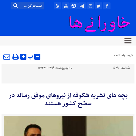
پ
گروه :
یادداشت
شناسه :
529
۱۰ اردیبهشت ۱۳۹۹ - ۱۶:۴۳
بچه های نشریه شکوفه از نیروهای موفق رسانه در
سطـح کشور هستند