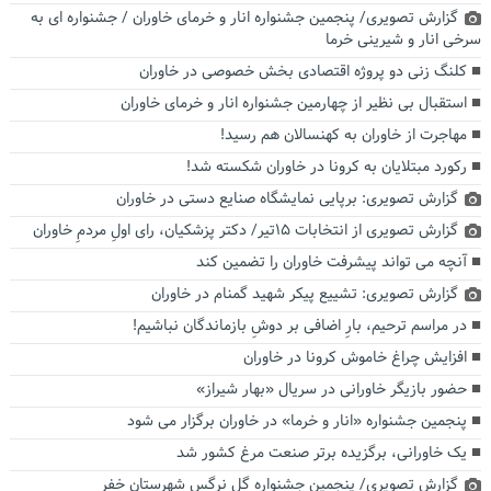
گزارش تصویری/ پنجمین جشنواره انار و خرمای خاوران / جشنواره ای به
سرخی انار و شیرینی خرما
کلنگ زنی دو پروژه اقتصادی بخش خصوصی در خاوران
استقبال بی نظیر از چهارمین جشنواره انار و خرمای خاوران
مهاجرت از خاوران به کهنسالان هم رسید!
رکورد مبتلایان به کرونا در خاوران شکسته شد!
گزارش تصویری: برپایی نمایشگاه صنایع دستی در خاوران
گزارش تصویری از انتخابات ۱۵تیر/ دکتر پزشکیان، رای اولِ مردمِ خاوران
آنچه می تواند پیشرفت خاوران را تضمین کند
گزارش تصویری: تشییع پیکر شهید گمنام در خاوران
در مراسم ترحیم، بارِ اضافی بر دوشِ بازماندگان نباشیم!
افزایش چراغ خاموش کرونا در خاوران
حضور بازیگر خاورانی در سریال «بهار شیراز»
پنجمین جشنواره «انار و خرما» در خاوران برگزار می شود
یک خاورانی، برگزیده برتر صنعت مرغ کشور شد
گزارش تصویری/ پنجمین جشنواره گل نرگس شهرستان خفر