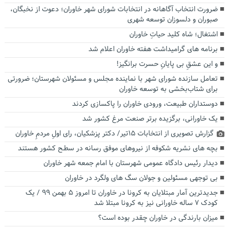
ضرورت انتخاب آگاهانه در انتخابات شورای شهر خاوران؛ دعوت از نخبگان،
صبوران و دلسوزان توسعه شهری
اشتغال؛ شاه کلید حیاتِ خاوران
برنامه های گرامیداشت هفته خاوران اعلام شد
و این عشقِ بی پایانِ حسرت برانگیز!
تعامل سازنده شورای شهر با نماینده مجلس و مسئولان شهرستان؛ ضرورتی
برای شتاب‌بخشی به توسعه خاوران
دوستداران طبیعت، ورودی خاوران را پاکسازی کردند
یک خاورانی، برگزیده برتر صنعت مرغ کشور شد
گزارش تصویری از انتخابات ۱۵تیر/ دکتر پزشکیان، رای اولِ مردمِ خاوران
بچه های نشریه شکوفه از نیروهای موفق رسانه در سطـح کشور هستند
دیدار رئیس دادگاه عمومی شهرستان با امام جمعه شهر خاوران
بی توجهی مسئولین و جولان سگ های ولگرد در خاوران
جدیدترین آمار مبتلایان به کرونا در خاوران تا امروز ۵ بهمن ۹۹ / یک
کودک ۷ ساله خاورانی نیز به کرونا مبتلا شد
میزان بارندگی در خاوران چقدر بوده است؟