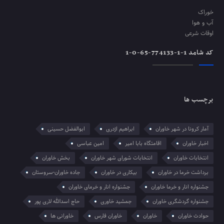
خوراک
آب و هوا
اوقات شرعی
کد شامد 1-1-774133-65-0-1
برچسب ها
آمار کرونا در شهر خاوران
ابراهیم اژدری
ابوالفضل حسینی
اخبار خاوران
اقامتگاه بابا امیر
امین عباسی
انتخابات خاوران
انتخابات شورای شهر خاوران
بخش خاوران
برداشت خرما در خاوران
بیکاری در خاوران
جاده خاوران-سروستان
جشنواره انار و خرما خاوران
جشنواره انار و خرمای خاوران
جشنواره گردشگری خاوران
جمشید خاوری
حاج اسدالله لاری پور
حوادث خاوران
خاوران
خاوران فارس
خاورانی ها