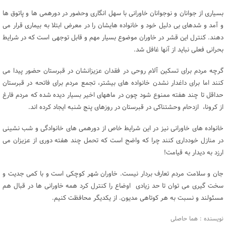
بسیاری از جوانان و نوجوانان خاورانی با سهل انگاری وحضور در دورهمی ها و پاتوق ها
و آمد و شدهای بی دلیل خود و خانواده هایشان را در معرض ابتلا به بیماری قرار می
دهند. کنترل این قشر در خاوران موضوع بسیار مهم و قابل توجهی است که در شرایط
بحرانی فعلی نباید از آنها غافل شد.
گرچه مردم برای تسکین آلام روحی در فقدان عزیزانشان در قبرستان حضور پیدا می
کنند اما برای داغدار نشدن خانواده های بیشتر، تجمع مردم برای فاتحه در قبرستان
حداقل تا چند هفته ممنوع شود چون در ماههای اخیر بسیار دیده شده که مردم فارغ
از کرونا، ازدحام وحشتناکی در قبرستان در روزهای پنج شنبه ایجاد کرده اند.
خانواده های خاورانی نیز در این شرایط خاص از دورهمی های خانوادگی و شب نشینی
در منازل خودداری کنند چرا که واضح است که تحمل چند هفته دوری از عزیزان می
ارزد به دیدار به قیامت!
جان و سلامت مردم تعارف بردار نیست. خاوران شهر کوچکی است و با کمی جدیت و
سخت گیری می توان تا حد زیادی اوضاع را کنترل کرد همه خاورانی ها در قبال هم
مسئولند و نسبت به هر کوتاهی مدیون. از یکدیگر محافظت کنیم.
نویسنده : هما حاصلی