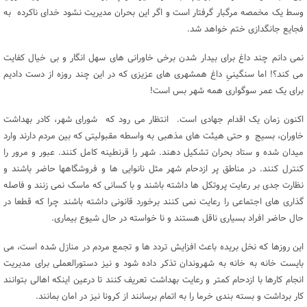
وسط یک مخمصه مرگبار گرفتار است و اگر این بحران مدیریت نشود خدای ناکرده به
فجایع جانگدازی ختم خواهد شد.
نمی دانم چند داغ برای بیدار شدن برخی خاورانی های سهل انگار و بی خیال کفایت
می کند؟! اما سنگینیِ داغ همشهری های عزیزی که در این چند روزه از دست دادیم
برای یک عمر سوگواری همه شهر بس است!
اکنون زمان یک اقدام جهادی است. انتظار می رود که شورای شهر، کادر بهداشت
خاوران، بسیج و حتی هیئت های مذهبی به واسطه مقبولیتی که بین مردم دارند وارد
میدان شده و ستاد بحران تشکیل دهند. شهر را قرنطینه کامل کنند. عبور و مرور را
کنترل کنند. در مناطق پر ازدحام شهر مثل نانوایی ها و فروشگاهها حاضر باشند و
نظارت جدی بر رعایت پروتکل ها داشته باشند و با کسانی که ماسک نمی زنند و فاصله
گذاری های اجتماعی را رعایت نمی کنند برخورد قانونی داشته باشند چرا که قطعا در
حال حاضر افراد بسیاری ناقل هستند و نا خواسته در حال شیوع بیماری.
این روزها که نخل بریده باعث افزایش تردد ها و تجمع مردم در منازل شده است، می
بایست خانه به خانه به شهروندان تذکر داده شود و نیز دستورالعملی برای مدیریت
انجام کارها با ازدحام کمتر و رعایت بهداشت تعریف کنند تا درعین اینکه اهالی بتوانند
کار برداشت و بسته بندی خرما را به اتمام برسانند از کرونا نیز در امان بمانند.