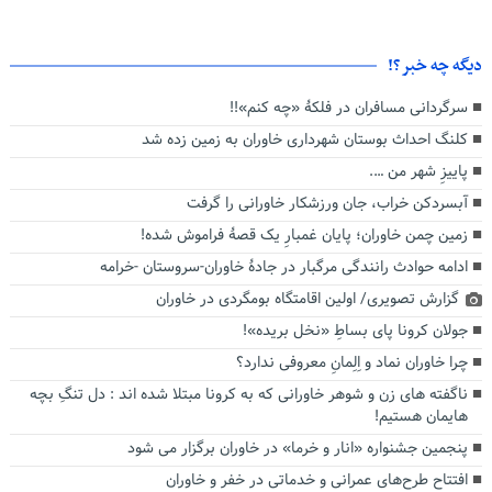
دیگه چه خبر؟!
سرگردانی مسافران در فلکۀ «چه کنم»!!
کلنگ احداث بوستان شهرداری خاوران به زمین زده شد
پاییزِ شهر من ….
آبسردکن خراب، جان ورزشکار خاورانی را گرفت
زمین چمن خاوران؛ پایان غمبارِ یک قصۀ فراموش شده!
ادامه حوادث رانندگی مرگبار در جادۀ خاوران-سروستان -خرامه
گزارش تصویری/ اولین اقامتگاه بومگردی در خاوران
جولان کرونا پای بساطِ «نخل بریده»!
چرا خاوران نماد و اِلِمانِ معروفی ندارد؟
ناگفته های زن و شوهر خاورانی که به کرونا مبتلا شده اند : دل تنگِ بچه
هایمان هستیم!
پنجمین جشنواره «انار و خرما» در خاوران برگزار می شود
افتتاح طرح‌های عمرانی و خدماتی در خفر و خاوران