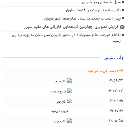
سیل تابستانی در خاوران
تاثیر جاده ترانزیت در اقتصاد خاوران
چهار انتصاب جدید در ستاد نمازجمعه شهرخاوران
گزارش تصویری: چهارمین گردهمایی خاورانی های مقیم شیراز
تقاطع غیرهمسطح مومن‌آباد در محور خاوران-سروستان به بهره برداری
رسید
اوقات شرعی
41
:
4
غروب خورشید
مانده تا
04:56:42
اذان صبح
06:23:23
طلوع خورشید
13:06:19
اذان ظهر
19:47:17
غروب خورشید
20:05:55
اذان مغرب