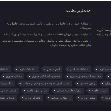
جدیدترین مطالب
مطالبه جدی مردم خاوران برای تکمیل روکش آسفالت محور خاوران به
سروستان
توسط گروه
گروه رسانه
مزایده عمومی فروش قطعات مسکونی در شهرک هاشمیه خاوران آغاز شد
تعامل سازنده شورای شهر با نماینده مجلس و مسئولان شهرستان؛ ضرورتی
برای شتاب‌بخشی به توسعه خاوران
خبار خاوران
اقامتگاه بابا امیر
امین عباسی
انتخابات خاوران
انتخابا
جشنواره انار و خرمای خاوران
جشنواره گردشگری خاوران
جمشید خاوری
وران
رامین محمدی
رضایی کوچی نماینده جهرم و خفر در مجلس
سالن ورزشی
شهردار خاوران
شهرک هاشمیه خاوران
شورای شهر خاوران
طبیعت خاوران
رونا
ورزش خاوران
ورزشکاران خاورانی
کالابرگ خاوران
کرونا در خاورا