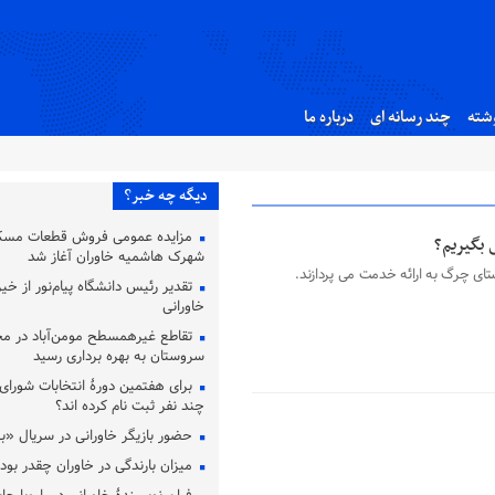
شته
چند رسانه ای
درباره ما
دیگه چه خبر؟
مزایده عمومی فروش قطعات مسکو
 بگیریم؟
شهرک هاشمیه خاوران آغاز شد
ستای چرگ به ارائه خدمت می پردازند.
تقدیر رئیس دانشگاه پیام‌نور از خی
خاورانی
تقاطع غیرهمسطح مومن‌آباد در مح
سروستان به بهره برداری رسید
برای هفتمین دورۀ انتخابات شورای
چند نفر ثبت نام کرده اند؟
حضور بازیگر خاورانی در سریال «به
میزان بارندگی در خاوران چقدر بو