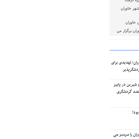
یزه گرفت
شهر خاوران
 خاوران
ان برگزار می
ان؛ تهدیدی برای
مردم می پرسند از آن «هفتۀ آینده»
ردشگرپذیر
ای که آقایان قول دادند، یک ماه
گذشت ولی چرا هیچ اتفاقی نیفتاده
است؟!
 شیرین در پاییز
مقصد گردشگری
بی توجهی مسئولین و جولان سگ
های ولگرد در خاوران
بود!
زمین چمن خاوران به کجا رسید؟
ران را سرسبز می