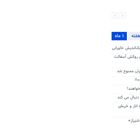
قول های وزیر ارتباطات به خاورانی
ها چه بود؟


1 ماه
یک‌اندیش خاورانی
ل روکش آسفالت
ران ممنوع شد
!!
خواهند!
دنبال می ‌کند
انار و خرمای
شیراز»