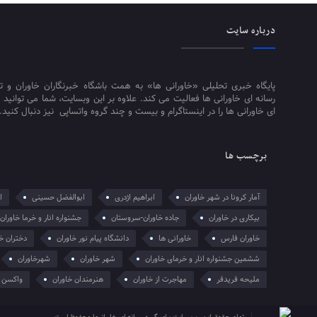
درباره سایت
پایگاه خبری تحلیلی «خاورانی ها» به همت باشگاه خبرنگاران خاوران و 
رسانه ای خاورانی ها فعالیت می کند. علاوه بر این وبسایت، شما می توانید 
ای خاورانی ها را در اینستاگرام و بیست و چند گروه واتساپی نیز دنبال کنید.
برچسب ها
آمار کرونا در شهر خاوران
ابراهیم اژدری
ابوالفضل حسینی
ا
بیکاری در خاوران
جاده خاوران-سروستان
جشنواره انار و خرما خاوران
خاوران فارس
خاورانی ها
دانشگاه پیام نور خاوران
دختران خا
ششمین جشنواره انار و خرمای خاوران
شهر خاوران
شهرخاوران
ملیحه فریدفر
مهاجرت از خاوران
هنرمندان خاوران
واکسن ک