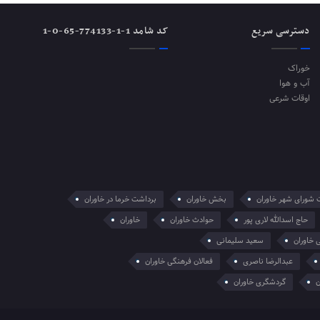
دسترسی سریع
کد شامد 1-1-774133-65-0-1
خوراک
آب و هوا
اوقات شرعی
ت شورای شهر خاوران
بخش خاوران
برداشت خرما در خاوران
حاج اسدالله لاری پور
حوادث خاوران
خاوران
 خاوران
سعید سلیمانی
عبدالرضا ناصری
فعالان فرهنگی خاوران
ن
گردشگری خاوران