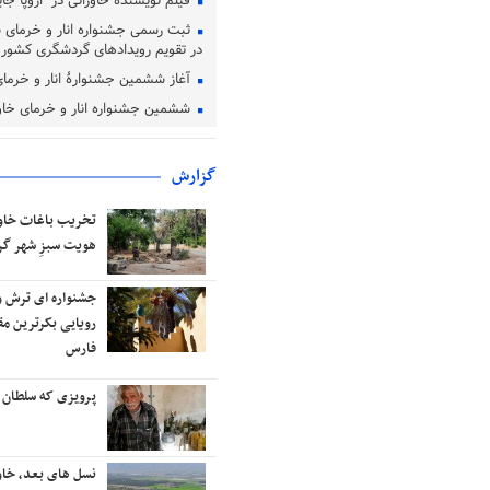
فیلم نویسندۀ خاورانی در اروپا جا
ثبت رسمی جشنواره انار و خرمای 
در تقویم رویدادهای گردشگری کشور
آغاز ششمین جشنوارۀ انار و خرمای
ششمین جشنواره انار و خرمای خاور
شود
گزارش
مردم می پرسند از آن «هفتۀ آینده»
تخریب باغات خاور
ای که آقایان قول دادند، یک ماه
هویت سبزِ شهر گ
گذشت ولی چرا هیچ اتفاقی نیفتاده
است؟!
جشنواره ای ترش و
رویایی بکرترین 
بی توجهی مسئولین و جولان سگ
فارس
های ولگرد در خاوران
پرویزی که سلطان 
زمین چمن خاوران به کجا رسید؟
نسل های بعد، خاو