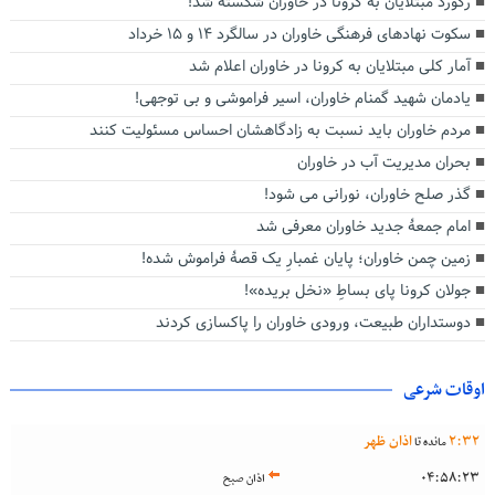
رکورد مبتلایان به کرونا در خاوران شکسته شد!
سکوت نهادهای فرهنگی خاوران در سالگرد ۱۴ و ۱۵ خرداد
آمار کلی مبتلایان به کرونا در خاوران اعلام شد
یادمان شهید گمنام خاوران، اسیر فراموشی و بی توجهی!
مردم خاوران باید نسبت به زادگاهشان احساس مسئولیت کنند
بحران مدیریت آب در خاوران
گذر صلح خاوران، نورانی می شود!
امام جمعۀ جدید خاوران معرفی شد
زمین چمن خاوران؛ پایان غمبارِ یک قصۀ فراموش شده!
جولان کرونا پای بساطِ «نخل بریده»!
دوستداران طبیعت، ورودی خاوران را پاکسازی کردند
اوقات شرعی
32
:
2
اذان ظهر
مانده تا
04:58:23
اذان صبح