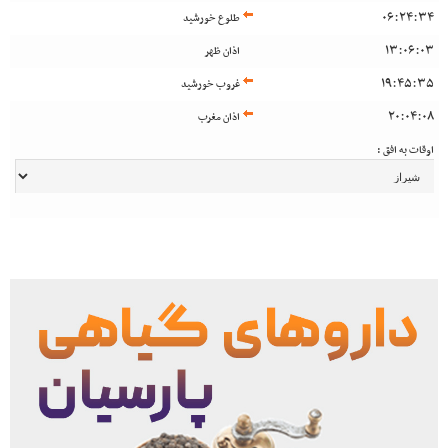
06:24:34
طلوع خورشید
13:06:03
اذان ظهر
19:45:35
غروب خورشید
20:04:08
اذان مغرب
اوقات به افق :