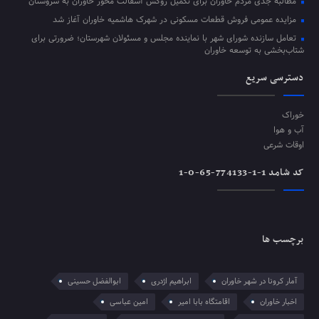
مطالبه جدی مردم خاوران برای تکمیل روکش آسفالت محور خاوران به سروستان
مزایده عمومی فروش قطعات مسکونی در شهرک هاشمیه خاوران آغاز شد
تعامل سازنده شورای شهر با نماینده مجلس و مسئولان شهرستان؛ ضرورتی برای
شتاب‌بخشی به توسعه خاوران
دسترسی سریع
خوراک
آب و هوا
اوقات شرعی
کد شامد 1-1-774133-65-0-1
برچسب ها
آمار کرونا در شهر خاوران
ابراهیم اژدری
ابوالفضل حسینی
اخبار خاوران
اقامتگاه بابا امیر
امین عباسی