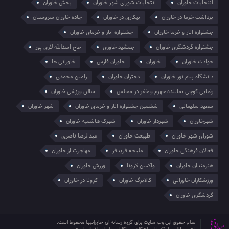
انتخابات خاوران
انتخابات شورای شهر خاوران
بخش خاوران
برداشت خرما در خاوران
بیکاری در خاوران
جاده خاوران-سروستان
جشنواره انار و خرما خاوران
جشنواره انار و خرمای خاوران
جشنواره گردشگری خاوران
جمشید خاوری
حاج اسدالله لاری پور
حوادث خاوران
خاوران
خاوران فارس
خاورانی ها
دانشگاه پیام نور خاوران
دختران خاوران
رامین محمدی
رضایی کوچی نماینده جهرم و خفر در مجلس
سالن ورزشی خاوران
سعید سلیمانی
ششمین جشنواره انار و خرمای خاوران
شهر خاوران
شهرخاوران
شهردار خاوران
شهرک هاشمیه خاوران
شورای شهر خاوران
طبیعت خاوران
عبدالرضا ناصری
فعالان فرهنگی خاوران
ملیحه فریدفر
مهاجرت از خاوران
هنرمندان خاوران
واکسن کرونا
ورزش خاوران
ورزشکاران خاورانی
کالابرگ خاوران
کرونا در خاوران
گردشگری خاوران
تمام حقوق این وب سایت برای گروه رسانه ای خاورانیها محفوظ است.