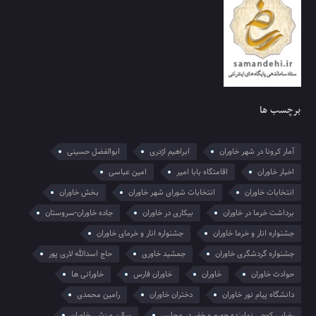
برچسب ها
آمار کرونا در شهر خاوران
ابراهیم اژدری
ابوالفضل حسینی
اخبار خاوران
اقامتگاه بابا امیر
امین عباسی
انتخابات خاوران
انتخابات شورای شهر خاوران
بخش خاوران
برداشت خرما در خاوران
بیکاری در خاوران
جاده خاوران-سروستان
جشنواره انار و خرما خاوران
جشنواره انار و خرمای خاوران
جشنواره گردشگری خاوران
جمشید خاوری
حاج اسدالله لاری پور
حوادث خاوران
خاوران
خاوران فارس
خاورانی ها
دانشگاه پیام نور خاوران
دختران خاوران
رامین محمدی
رضایی کوچی نماینده جهرم و خفر در مجلس
سالن ورزشی خاوران